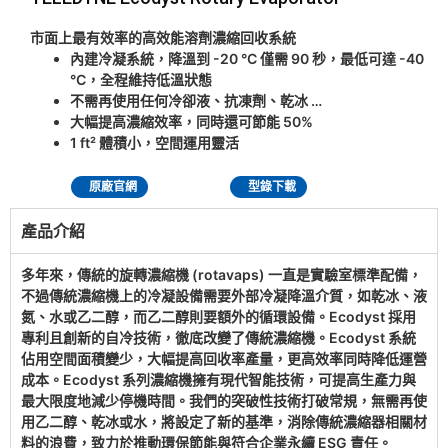
市面上最有效率的高效能溶劑濃縮回收系統
內建冷凝系統，降溫到 -20 °C 僅需 90 秒，最低可達 -40
°C，全程維持低溫狀態
不需再使用任何冷卻液、抗凍劑、乾冰 …
大幅提高濃縮效率，同時還可節能 50%
1 ft² 體積小，空間運用靈活
原廠官網
型錄下載
產品介紹
多年來，傳統的旋轉濃縮機 (rotavaps) 一直是實驗室標準配備，
不過傳統濃縮機上的冷凝設備需要外部冷凝降溫介質，如乾冰、液
氮、水或乙二醇，而乙二醇則要額外的循環設備。Ecodyst 採用
專利且創新的自冷技術，徹底改變了傳統濃縮機。Ecodyst 系統
佔用空間面積變少，大幅提高回收率產量，更高效率同時降低運營
成本。Ecodyst 系列濃縮機擁有現代智能技術，可提高生產力與
最大限度地減少停機時間。我們的突破性技術打破常規，無需再使
用乙二醇、乾冰或水，將設定了新的基準，消除傳統濃縮器相關材
料的浪費，致力於推動環保節能與符合企業永續 ESG 責任。