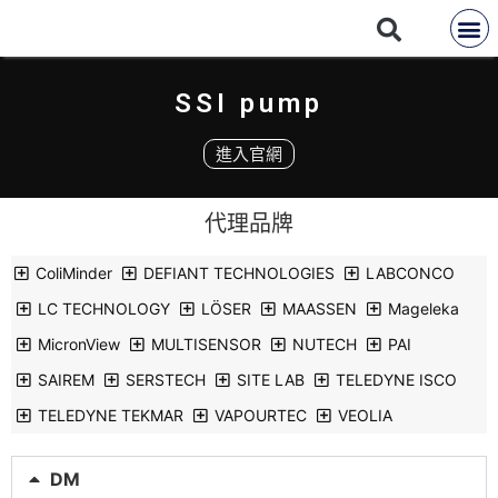
SSI pump
進入官網
代理品牌
ColiMinder
DEFIANT TECHNOLOGIES
LABCONCO
LC TECHNOLOGY
LÖSER
MAASSEN
Mageleka
MicronView
MULTISENSOR
NUTECH
PAI
SAIREM
SERSTECH
SITE LAB
TELEDYNE ISCO
TELEDYNE TEKMAR
VAPOURTEC
VEOLIA
DM